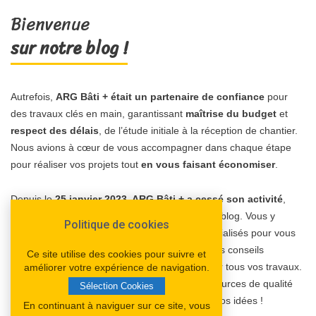
Bienvenue
sur notre blog !
Autrefois,
ARG Bâti + était un partenaire de confiance
pour
des travaux clés en main, garantissant
maîtrise du budget
et
respect des délais
, de l’étude initiale à la réception de chantier.
Nous avions à cœur de vous accompagner dans chaque étape
pour réaliser vos projets tout
en vous faisant économiser
.
Depuis le
25 janvier 2023, ARG Bâti + a cessé son activité
,
mais le site perdure aujourd’hui sous forme de blog. Vous y
Politique de cookies
trouverez désormais des articles riches et spécialisés pour vous
guider dans vos projets de rénovation, avec des conseils
Ce site utilise des cookies pour suivre et
pratiques et des informations utiles pour réussir tous vos travaux.
améliorer votre expérience de navigation.
Explorez notre contenu et découvrez des ressources de qualité
Sélection Cookies
pour vous inspirer et vous aider à concrétiser vos idées !
En continuant à naviguer sur ce site, vous